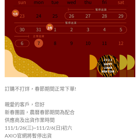
訂購不打烊，春節期間正常下單!
親愛的客戶，您好
新春團圓，農曆春節期間為配合
供應商及出貨作業時間
111/1/26(三)~111/2/6(日)初六
AXIO官網將暫停出貨