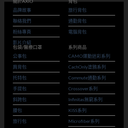
關於AXIO
背包
品牌故事
旅行背包
聯絡我們
通勤背包
粉絲專頁
電腦背包
影片介紹
包袋/醫療口罩
系列商品
公事包
CAMO運動迷彩系列
肩背包
CachOnly塗鴉系列
托特包
Commute通勤系列
手提包
Crossover系列
斜跨包
Infinitas無窮系列
腰包
KISS系列
旅行包
Microfiber系列