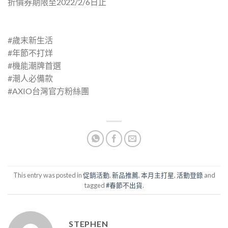
折價券期限至2022/2/6日止
#歲末新生活
#年節不打烊
#機能潮牌首選
#潮人必備款
#AXIO台灣官方粉絲團
This entry was posted in
促銷活動
,
新品推薦
,
本月主打星
,
活動登錄
and
tagged
#春節不出貨
.
STEPHEN