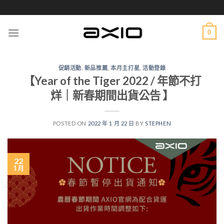
Skip
to
content
0
促銷活動
,
新品推薦
,
本月主打星
,
活動登錄
【Year of the Tiger 2022 / 年節不打
烊｜新春期間出貨公告 】
POSTED ON
2022 年 1 月 22 日
BY
STEPHEN
22
1 月