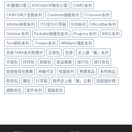
3D醫療口罩
AXIO&AOK聯名口罩
CAMO系列
CASH ONLY 塗鴉系列
Commute通勤系列
Crossover系列
Infinitas無窮系列
ITO官方行李箱
KISS系列
Microfiber系列
Outdoor 系列
Packable摺疊包系列
Progress 系列
SHELL系列
Tara網布系列
Trooper系列
Wildland 攝影系列
全新TARA系列熱賣中
公事包
包袋
史上最「襄」系列
手提包
托特包
斜跨包
新品推薦
旅行包
旅行背包
旅遊後背包推薦
林襄代言
校園系列
熱賣商品
系列商品
肩背包
腰包
行李箱
跨界史上最「襄」企劃
送超值好禮!
通勤背包
配件系列
電腦背包