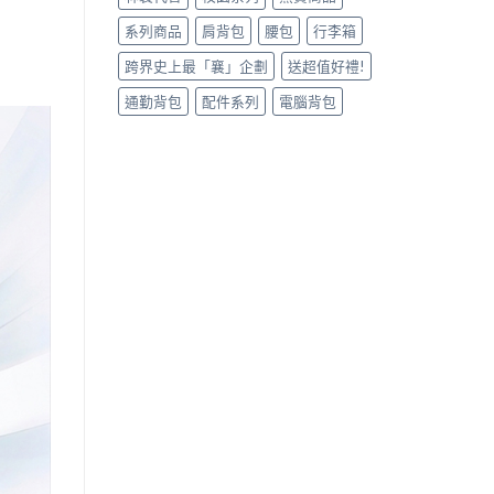
系列商品
肩背包
腰包
行李箱
跨界史上最「襄」企劃
送超值好禮!
通勤背包
配件系列
電腦背包