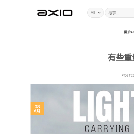
Skip
搜
to
尋:
content
關於AX
有些重
POSTE
08
6 月