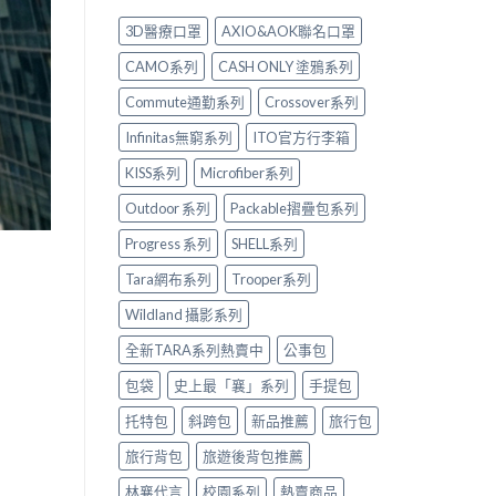
3D醫療口罩
AXIO&AOK聯名口罩
CAMO系列
CASH ONLY 塗鴉系列
Commute通勤系列
Crossover系列
Infinitas無窮系列
ITO官方行李箱
KISS系列
Microfiber系列
Outdoor 系列
Packable摺疊包系列
Progress 系列
SHELL系列
Tara網布系列
Trooper系列
Wildland 攝影系列
全新TARA系列熱賣中
公事包
包袋
史上最「襄」系列
手提包
托特包
斜跨包
新品推薦
旅行包
旅行背包
旅遊後背包推薦
林襄代言
校園系列
熱賣商品