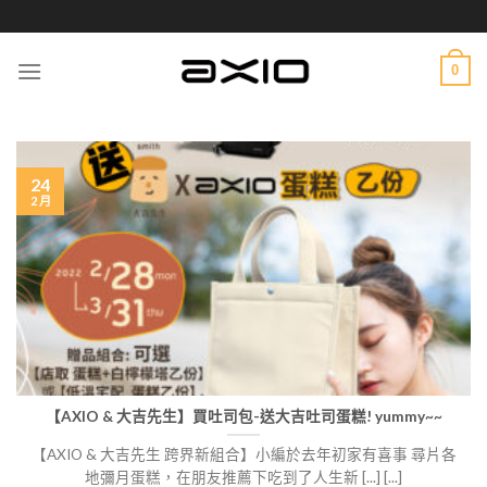
Skip
to
content
0
24
2 月
【AXIO & 大吉先生】買吐司包-送大吉吐司蛋糕! yummy~~
【AXIO & 大吉先生 跨界新組合】小編於去年初家有喜事 尋片各
地彌月蛋糕，在朋友推薦下吃到了人生新 [...] [...]