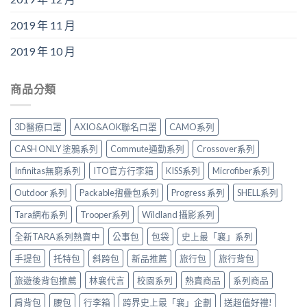
2019 年 11 月
2019 年 10 月
商品分類
3D醫療口罩
AXIO&AOK聯名口罩
CAMO系列
CASH ONLY 塗鴉系列
Commute通勤系列
Crossover系列
Infinitas無窮系列
ITO官方行李箱
KISS系列
Microfiber系列
Outdoor 系列
Packable摺疊包系列
Progress 系列
SHELL系列
Tara網布系列
Trooper系列
Wildland 攝影系列
全新TARA系列熱賣中
公事包
包袋
史上最「襄」系列
手提包
托特包
斜跨包
新品推薦
旅行包
旅行背包
旅遊後背包推薦
林襄代言
校園系列
熱賣商品
系列商品
肩背包
腰包
行李箱
跨界史上最「襄」企劃
送超值好禮!