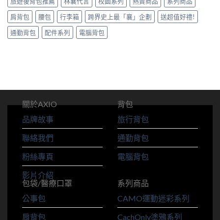
旅遊後背包推薦
林襄代言
校園系列
熱賣商品
系列商品
肩背包
腰包
行李箱
跨界史上最「襄」企劃
送超值好禮!
通勤背包
配件系列
電腦背包
關於AXIO
背包
品牌故事
旅行背包
聯絡我們
通勤背包
粉絲專頁
電腦背包
影片介紹
包袋/醫療口罩
系列商品
公事包
CAMO運動迷彩系列
肩背包
CachOnly塗鴉系列