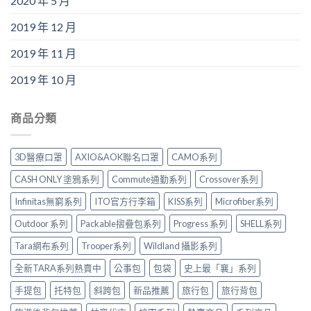
2020 年 5 月
2019 年 12 月
2019 年 11 月
2019 年 10 月
商品分類
3D醫療口罩
AXIO&AOK聯名口罩
CAMO系列
CASH ONLY 塗鴉系列
Commute通勤系列
Crossover系列
Infinitas無窮系列
ITO官方行李箱
KISS系列
Microfiber系列
Outdoor 系列
Packable摺疊包系列
Progress 系列
SHELL系列
Tara網布系列
Trooper系列
Wildland 攝影系列
全新TARA系列熱賣中
公事包
包袋
史上最「襄」系列
手提包
托特包
斜跨包
新品推薦
旅行包
旅行背包