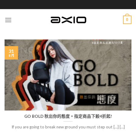
Skip
to
content
0
31
8 月
GO BOLD 秋出你的態度。指定商品下殺4折起!
If you are going to break new ground you must step out [...] [...]