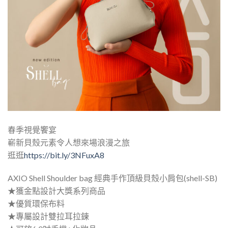
春季視覺饗宴
嶄新貝殼元素令人想來場浪漫之旅
逛逛
https://bit.ly/3NFuxA8
AXIO Shell Shoulder bag 經典手作頂級貝殼小肩包(shell-SB)
★獲金點設計大獎系列商品
★優質環保布料
★專屬設計雙拉耳拉鍊