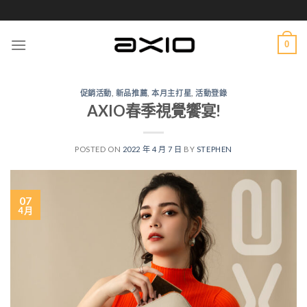
Skip
to
content
0
促銷活動
,
新品推薦
,
本月主打星
,
活動登錄
AXIO春季視覺饗宴!
POSTED ON
2022 年 4 月 7 日
BY
STEPHEN
07
4 月