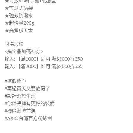
★可放6.0吋手機+化妝品
★可調式肩袋
★強效防潑水
★超輕量290g
★高質感五金
同場加映
<指定品加碼神券>
輸入: 【滿1000】即可 滿$1000折350
輸入: 【滿2000】即可 滿$2000折555
#連假收心
#再過兩天又要放假了
#設計源於生活
#你值得擁有更好的裝備
#機能潮牌首選
#AXIO台灣官方粉絲團