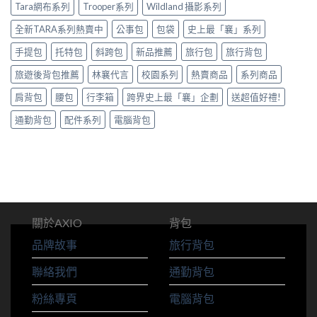
Tara網布系列
Trooper系列
Wildland 攝影系列
全新TARA系列熱賣中
公事包
包袋
史上最「襄」系列
手提包
托特包
斜跨包
新品推薦
旅行包
旅行背包
旅遊後背包推薦
林襄代言
校園系列
熱賣商品
系列商品
肩背包
腰包
行李箱
跨界史上最「襄」企劃
送超值好禮!
通勤背包
配件系列
電腦背包
關於AXIO
背包
品牌故事
旅行背包
聯絡我們
通勤背包
粉絲專頁
電腦背包