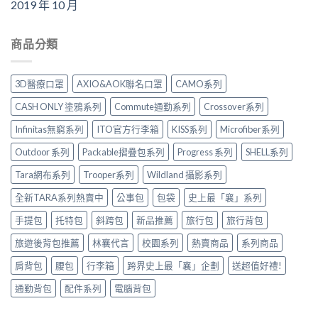
2019 年 10 月
商品分類
3D醫療口罩
AXIO&AOK聯名口罩
CAMO系列
CASH ONLY 塗鴉系列
Commute通勤系列
Crossover系列
Infinitas無窮系列
ITO官方行李箱
KISS系列
Microfiber系列
Outdoor 系列
Packable摺疊包系列
Progress 系列
SHELL系列
Tara網布系列
Trooper系列
Wildland 攝影系列
全新TARA系列熱賣中
公事包
包袋
史上最「襄」系列
手提包
托特包
斜跨包
新品推薦
旅行包
旅行背包
旅遊後背包推薦
林襄代言
校園系列
熱賣商品
系列商品
肩背包
腰包
行李箱
跨界史上最「襄」企劃
送超值好禮!
通勤背包
配件系列
電腦背包