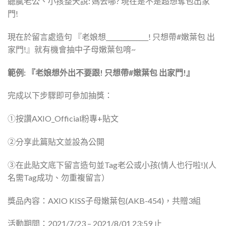
聽膩老公、小孩整天說: 媽去哪? 現在是不是超想奪包出家
門!​
現在於留言處造句 『老娘想______________! 只想帶#嫩葉包 出
家門!』​​就有機會抽中子母嫩葉包唷~
範例: 『老娘想外出不要跟! 只想帶#嫩葉包 出家門!』​
完成以下步驟即可參加抽獎：
①按讚AXIO_Official粉專+貼文
②分享此篇貼文並設為公開
③在此貼文底下留言造句並Tag老公或小孩(情人也行啦!)(人
名需Tag成功、勿重複留言）
獎品內容：AXIO KISS子母嫩葉包(AKB-454)，共贈3組
活動期間：2021/7/23 – 2021/8/01 23:59 止