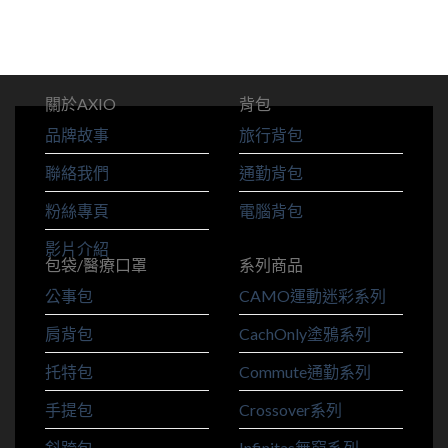
關於AXIO
背包
品牌故事
旅行背包
聯絡我們
通勤背包
粉絲專頁
電腦背包
影片介紹
包袋/醫療口罩
系列商品
公事包
CAMO運動迷彩系列
肩背包
CachOnly塗鴉系列
托特包
Commute通勤系列
手提包
Crossover系列
斜跨包
Infinitas無窮系列