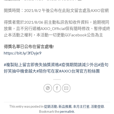
開獎時間：2021/8/2 午後公布在此貼文留言處及AXIO官網
得獎者需於2021/8/06 前主動私訊告知收件資料，逾期視同
放棄，且不另行遞補AXIO_Official保有隨時修改、暫停或終
止本活動之權利，本活動一切更動以Facebook公告為主
得獎名單已公布在留言處嚕!
https://bit.ly/3fDyje9
#複製貼上留言即喪失抽獎資格
#疫情期間請減少外出
#造句
好笑抽中機會越大
#陪你宅在家
#AXIO台灣官方粉絲團
This entry was posted in
促銷活動
,
新品推薦
,
本月主打星
,
活動登錄
.
Bookmark the
permalink
.