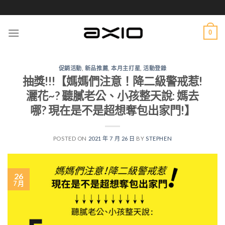
Skip
to
content
0
促銷活動
,
新品推薦
,
本月主打星
,
活動登錄
抽獎!!!【媽媽們注意！降二級警戒惹!​
灑花~? 聽膩老公、小孩整天說: 媽去
哪? 現在是不是超想奪包出家門!​】
POSTED ON
2021 年 7 月 26 日
BY
STEPHEN
26
7 月