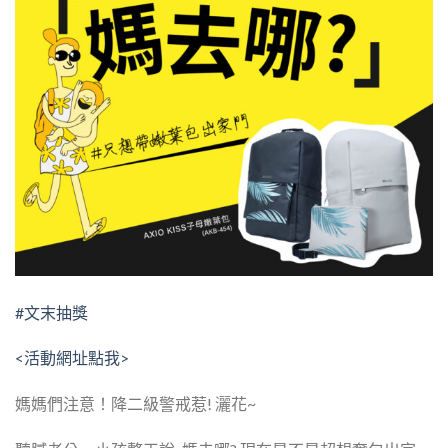
#文末抽獎
<活動網址點我>
​媽媽們注意！降二級警戒惹!​ 灑花~