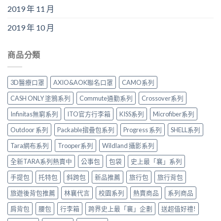
2019 年 11 月
2019 年 10 月
商品分類
3D醫療口罩
AXIO&AOK聯名口罩
CAMO系列
CASH ONLY 塗鴉系列
Commute通勤系列
Crossover系列
Infinitas無窮系列
ITO官方行李箱
KISS系列
Microfiber系列
Outdoor 系列
Packable摺疊包系列
Progress 系列
SHELL系列
Tara網布系列
Trooper系列
Wildland 攝影系列
全新TARA系列熱賣中
公事包
包袋
史上最「襄」系列
手提包
托特包
斜跨包
新品推薦
旅行包
旅行背包
旅遊後背包推薦
林襄代言
校園系列
熱賣商品
系列商品
肩背包
腰包
行李箱
跨界史上最「襄」企劃
送超值好禮!