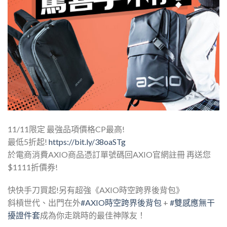
11/11限定 最強品項價格CP最高!
最低5折起!
https://bit.ly/38oaSTg
於電商消費AXIO商品憑訂單號碼回AXIO官網註冊 再送您
$1111折價券!
快快手刀買起!另有超強《AXIO時空跨界後背包》
斜槓世代、出門在外
#AXIO時空跨界後背包
+
#雙感應無干
擾證件套
成為你走跳時的最佳神隊友！