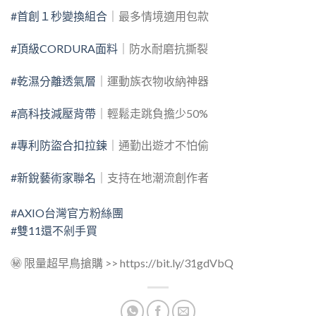
#首創１秒變換組合
｜最多情境適用包款
#頂級CORDURA面料
｜防水耐磨抗撕裂
#乾濕分離透氣層
｜運動族衣物收納神器
#高科技減壓背帶
｜輕鬆走跳負擔少50%
#專利防盜合扣拉鍊
｜通勤出遊才不怕偷
#新銳藝術家聯名
｜支持在地潮流創作者
#AXIO台灣官方粉絲團
#雙11還不剁手買
㊙ 限量超早鳥搶購 >>
https://bit.ly/31gdVbQ