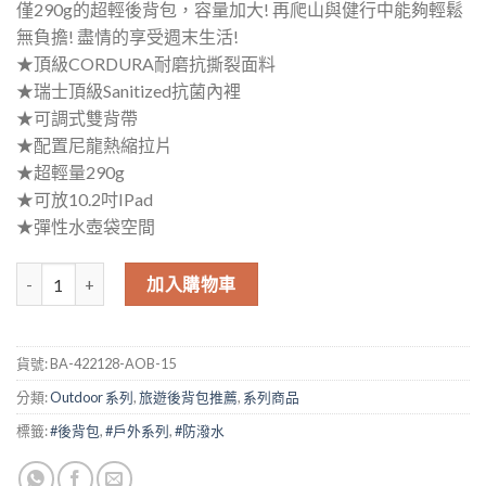
僅290g的超輕後背包，容量加大! 再爬山與健行中能夠輕鬆
無負擔! 盡情的享受週末生活!
★頂級CORDURA耐磨抗撕裂面料
★瑞士頂級Sanitized抗菌內裡
★可調式雙背帶
★配置尼龍熱縮拉片
★超輕量290g
★可放10.2吋IPad
★彈性水壺袋空間
AXIO Outdoor Backpack 13吋休閒健行後背包(AOB-15)蒼綠色 數量
加入購物車
貨號:
BA-422128-AOB-15
分類:
Outdoor 系列
,
旅遊後背包推薦
,
系列商品
標籤:
#後背包
,
#戶外系列
,
#防潑水