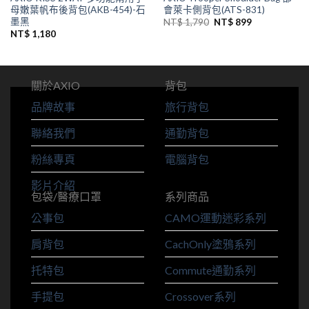
母嫩葉帆布後背包(AKB-454)-石
會萊卡側背包(ATS-831)
墨黑
NT$
1,790
NT$
899
NT$
1,180
關於AXIO
背包
品牌故事
旅行背包
聯絡我們
通勤背包
粉絲專頁
電腦背包
影片介紹
包袋/醫療口罩
系列商品
公事包
CAMO運動迷彩系列
肩背包
CachOnly塗鴉系列
托特包
Commute通勤系列
手提包
Crossover系列