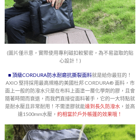
(圖片僅示意，實際使用專利磁扣較緊密，為不易盜取的貼
心設計！)
■ 頂級CORDURA防水耐磨抗撕裂面料
就是給你最狂的！
AXIO 堅持採用最高規格的美國杜邦 CORDURA® 面料，市
面上一般的防潑水只是在布料上面塗一層化學劑的膠，且會
隨著時間而衰退，而我們直接從面料著手，它的一大特點就
是耐水壓且非常耐用！不需塗膠就能
達到長久防潑水
，並高
達1500mm水壓，
約相當於戶外帳篷的效果哦！