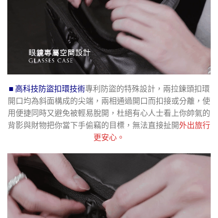
■ 高科技防盜扣環技術
專利防盜的特殊設計，兩拉鍊頭扣環
開口均為斜面構成的尖端，兩相通過開口而扣接或分離，使
用便捷同時又避免被輕易脫開，杜絕有心人士看上你帥氣的
背影與財物把你當下手偷竊的目標，無法直接扯開
外出旅行
更安心。