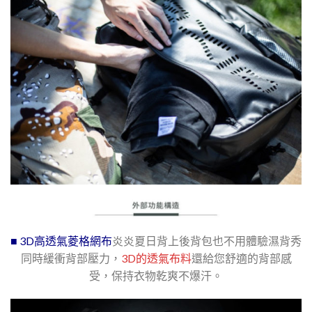
■ 3D高透氣菱格網布
炎炎夏日背上後背包也不用體驗濕背秀
同時緩衝背部壓力，
3D的透氣布料
還給您舒適的背部感
受，保持衣物乾爽不爆汗。