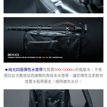
■ 絲光四面彈性水壺帶
可放置
500~1000cc
的瓶裝水，不易
隨拉扯次數增加而崩解的高成本水壺帶，讓您彈性且柔軟地
放置水瓶帶著走，隨時補充水分。