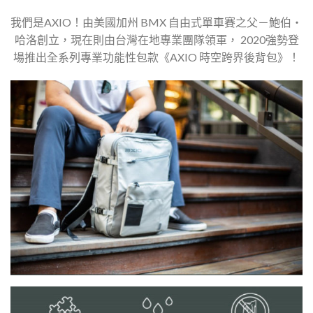
我們是AXIO！由美國加州 BMX 自由式單車賽之父－鮑伯‧
哈洛創立，現在則由台灣在地專業團隊領軍， 2020強勢登
場推出全系列專業功能性包款《AXIO 時空跨界後背包》！