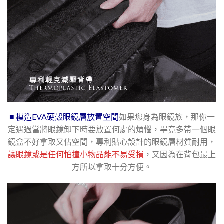
■ 模造EVA硬殼眼鏡層放置空間
如果您身為眼鏡族，那你一
定遇過當將眼鏡卸下時要放置何處的煩惱，畢竟多帶一個眼
鏡盒不好拿取又佔空間，專利貼心設計的眼鏡層材質耐用，
讓眼鏡或是任何怕撞小物品能不易受損
，又因為在背包最上
方所以拿取十分方便。