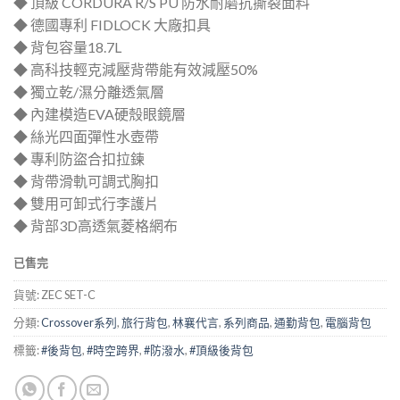
◆ 頂級 CORDURA R/S PU 防水耐磨抗撕裂面料
◆ 德國專利 FIDLOCK 大廠扣具
◆ 背包容量18.7L
◆ 高科技輕克減壓背帶能有效減壓50%
◆ 獨立乾/濕分離透氣層
◆ 內建模造EVA硬殼眼鏡層
◆ 絲光四面彈性水壺帶
◆ 專利防盜合扣拉鍊
◆ 背帶滑軌可調式胸扣
◆ 雙用可卸式行李護片
◆ 背部3D高透氣菱格網布
已售完
貨號:
ZEC SET-C
分類:
Crossover系列
,
旅行背包
,
林襄代言
,
系列商品
,
通勤背包
,
電腦背包
標籤:
#後背包
,
#時空跨界
,
#防潑水
,
#頂級後背包