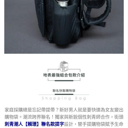
家庭採購總是忘記帶提帶？新好男人就是要快速為女友變出
購物袋。潮流跨界聯名！獨家與新銳個性刺青師合作，街頭
刺青潮人【賴璟】聯名款提字
設計，替手提購物袋賦予生命