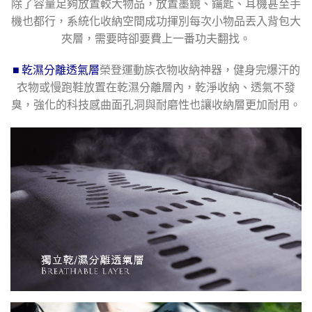
除了容量足夠放置較大物品，放置墨鏡、鑰匙、耳機甚至手
機也都行，系統化收納空間成功揮別每次小物品丟入背包大
夾層，需要時卻要費上一番功夫翻找。
■ 乾濕分離透氣層
榮登運動族衣物收納神器，健身完爆汗的
衣物或慢跑鞋放置在乾濕分離層內，乾淨收納、透氣不發
臭，強化的科技感曲面孔洞與耐磨性也讓收納層更加耐用。