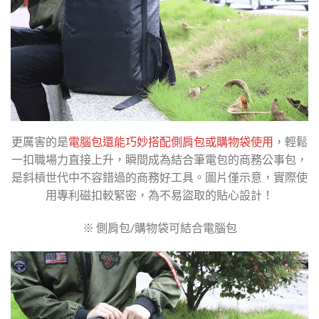
更厲害的是
電腦包還能巧妙搭配側肩包或購物袋使用
，輕鬆
一扣職場力直接上升，瞬間成為結合筆電包的商務公事包，
是斜槓世代中不容錯過的商務好工具。圖片僅示意，實際使
用專利磁扣較緊密，為不易盜取的貼心設計！
※ 側肩包/購物袋可結合電腦包