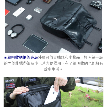
■ 聰明收納俐落夾層
外層可放置鑰匙和小物品，打開第一層
的內側能攜帶筆及小卡片方便備用，有了聰明收納也能擁有
效率生活。