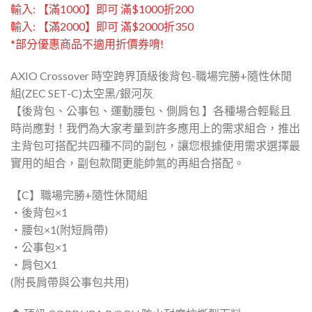
輸入: 【滿1000】即可 滿$1000折200
輸入: 【滿2000】即可 滿$2000折350
*部分優惠商品不適用折價券唷!
AXIO Crossover 時空跨界頂級後背包-職場完勝+隨性休閒
組(ZEC SET-C)太空黑/銀河灰
【後背包、公事包、運動腰包、側肩包 】各種場合輕鬆且
時尚應對！我們為大家考量到許多應用上的需求組合，推出
主背包可搭配共四種不同的副包，讓您根據使用需求選擇最
實用的組合，副包款間更能帥氣的再組合搭配。
【C】職場完勝+隨性休閒組
・後背包×1
・腰包×1(附短肩帶)
・公事包×1
・肩包X1
(附長肩帶與公事包共用)