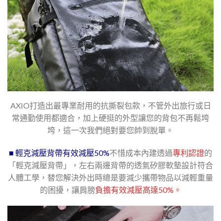
AXIO打造出最專業耐用的抗撕裂包款，不管外出旅行或日
常通勤使用都適合，加上硬挺的外型讓您的背包不再鬆垮
垮，這一次我們絕對要您帥到脫單。
■ 輕克減壓背帶有效減壓50%
不惜成本內建透過
專利認證
的
「輕克減壓背帶」，左右兩邊背帶的透氣矽膠軟墊設計符合
人體工學，替您解決外出時總是要減少攜帶物品以減輕重量
的困擾，讓肩膀
負擔有效減壓高達50%。