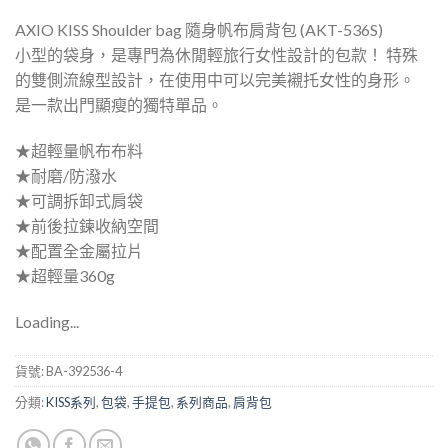
AXIO KISS Shoulder bag 隨身帆布肩背包 (AKT-536S)
小型的袋身，是專門為休閒輕旅行女性設計的包款！ 特殊
的雙側流線型設計，在使用中可以完美襯托女性的身形。
是一款出門顯瘦的獨特單品。
★超輕量帆布布料
★耐磨/防潑水
★可調拆卸式肩袋
★前後拉鍊收納空間
★配置全金屬拉片
★超輕量360g
Loading...
貨號:
BA-392536-4
分類:
KISS系列
,
包袋
,
手提包
,
系列商品
,
肩背包