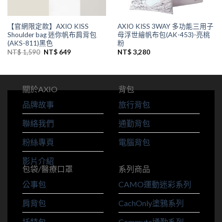
【官網限定款】AXIO KISS
AXIO KISS 3WAY 多功能三用子
Shoulder bag 迷你帆布肩背包
母浮世繪帆布包(AK-453)-亮桃
(AKS-811)黑色
粉
NT$
1,590
NT$
649
NT$
3,280
關於AXIO
背包
品牌故事
旅行背包
聯絡我們
通勤背包
粉絲專頁
電腦背包
影片介紹
包袋/醫療口罩
系列商品
公事包
CAMO運動迷彩系列
肩背包
CachOnly塗鴉系列
托特包
Commute通勤系列