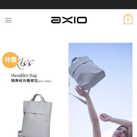
Skip
to
content
0
特價