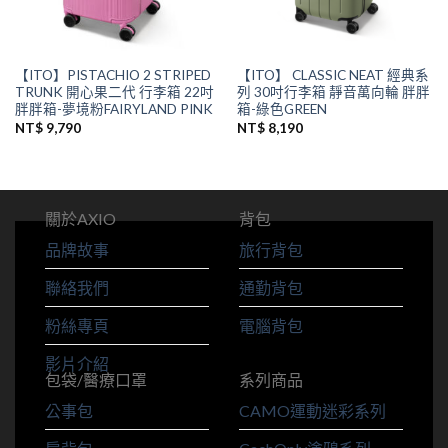
【ITO】PISTACHIO 2 STRIPED
【ITO】 CLASSIC NEAT 經典系
TRUNK 開心果二代 行李箱 22吋
列 30吋行李箱 靜音萬向輪 胖胖
胖胖箱-夢境粉FAIRYLAND PINK
箱-綠色GREEN
NT$
9,790
NT$
8,190
關於AXIO
背包
品牌故事
旅行背包
聯絡我們
通勤背包
粉絲專頁
電腦背包
影片介紹
包袋/醫療口罩
系列商品
公事包
CAMO運動迷彩系列