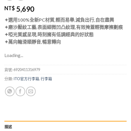
5,690
NT$
✦選用100%全新PC材質,輕而易舉,減負出行,自在盡興
✦磨沙壓紋工藝,表面細微凹凸紋理,有效掩蓋輕微摩擦劃痕
✦啞光質感呈現,時刻擁有低調經典的好狀態
✦萬向輪滑順靜音,暢意轉向
Loading...
貨號:
6920411316979
分類:
ITO官方行李箱
,
行李箱
描述