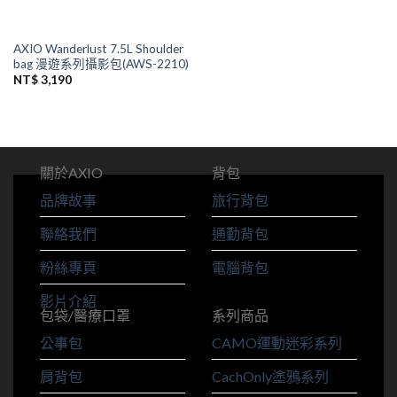
AXIO Wanderlust 7.5L Shoulder
bag 漫遊系列攝影包(AWS-2210)
NT$
3,190
關於AXIO
背包
品牌故事
旅行背包
聯絡我們
通勤背包
粉絲專頁
電腦背包
影片介紹
包袋/醫療口罩
系列商品
公事包
CAMO運動迷彩系列
肩背包
CachOnly塗鴉系列