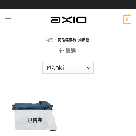
Skip
to
content
0
首頁
/
商品標籤為 “攝影包”
篩選
已售完