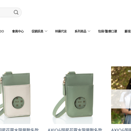
IO
會員中心
促銷訊息
林襄代言
系列商品
包袋/醫療口罩
顧客
&明星花露水限量聯名款
AXIO&明星花露水限量聯名款
AXIO&