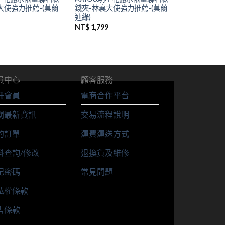
大使強力推薦-(莫蘭
錢夾-林襄大使強力推薦-(莫蘭
迪綠)
NT$
1,799
員中心
顧客服務
冊會員
電商合作平台
閱最新資訊
交易流程說明
的訂單
運費運送方式
料查詢/修改
退換貨及維修
記密碼
常見問題
私權條款
售條款