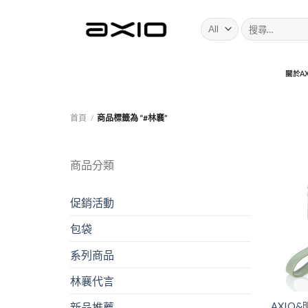
Skip
搜
to
尋:
content
關於AX
首頁
/
商品標籤為 “#林襄”
商品分類
促銷活動
包袋
系列商品
林襄代言
新品推薦
AXIO