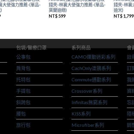
襄大使強力推薦-(單品-
錢夾-林襄大使強力推薦-(單品-
錢夾-林襄
)
莫蘭迪綠)
迪米)
9
NT$
599
NT$
1,799
包袋/醫療口罩
系列商品
會
公事包
CAMO運動迷彩系列
註
肩背包
CachOnly塗鴉系列
訂
托特包
Commute通勤系列
我
手提包
Crossover系列
資
斜跨包
Infinitas無窮系列
忘
腰包
KISS系列
隱
旅行包
Microfiber系列
銷