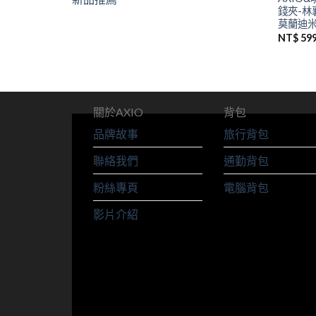
錢夾-林
莫蘭迪米
NT$
59
關於AXIO
背包
品牌故事
旅行背包
聯絡我們
通勤背包
粉絲專頁
電腦背包
影片介紹