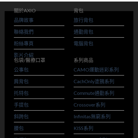
關於AXIO
背包
品牌故事
旅行背包
聯絡我們
通勤背包
粉絲專頁
電腦背包
影片介紹
包袋/醫療口罩
系列商品
公事包
CAMO運動迷彩系列
肩背包
CachOnly塗鴉系列
托特包
Commute通勤系列
手提包
Crossover系列
斜跨包
Infinitas無窮系列
腰包
KISS系列