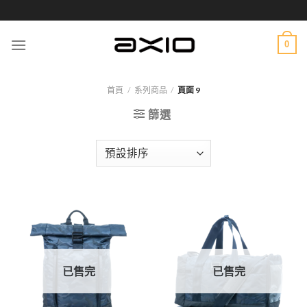
Skip
to
content
0
首頁
/
系列商品
/
頁面 9
篩選
已售完
已售完