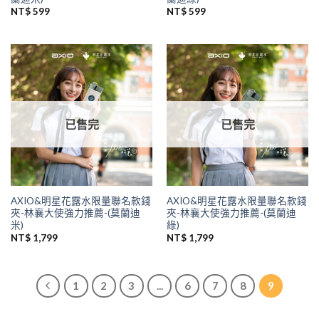
NT$
599
NT$
599
已售完
已售完
AXIO&明星花露水限量聯名款錢
AXIO&明星花露水限量聯名款錢
夾-林襄大使強力推薦-(莫蘭迪
夾-林襄大使強力推薦-(莫蘭迪
米)
綠)
NT$
1,799
NT$
1,799
1
2
3
...
6
7
8
9